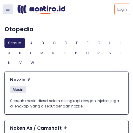
Login
Otopedia
Semua
A
B
C
D
E
F
G
H
I
J
K
L
M
N
O
P
Q
R
S
T
U
V
W
Nozzle
Mesin
Sebuah mesin diesel selain dilengkapi dengan injektor juga
dilengkapi yang disebut dengan nozzle
Noken As / Camshaft