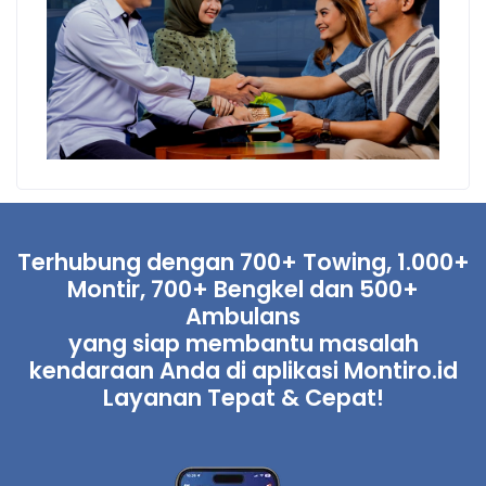
Terhubung dengan 700+ Towing, 1.000+
Montir, 700+ Bengkel dan 500+
Ambulans
yang siap membantu masalah
kendaraan Anda di aplikasi Montiro.id
Layanan Tepat & Cepat!