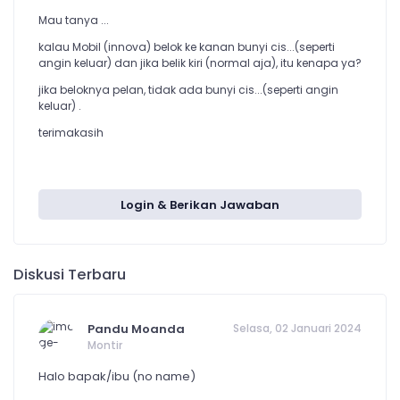
Mau tanya ...
kalau Mobil (innova) belok ke kanan bunyi cis...(seperti
angin keluar) dan jika belik kiri (normal aja), itu kenapa ya?
jika beloknya pelan, tidak ada bunyi cis...(seperti angin
keluar) .
terimakasih
Login & Berikan Jawaban
Diskusi Terbaru
Pandu Moanda
Selasa, 02 Januari 2024
Montir
Halo bapak/ibu (no name)