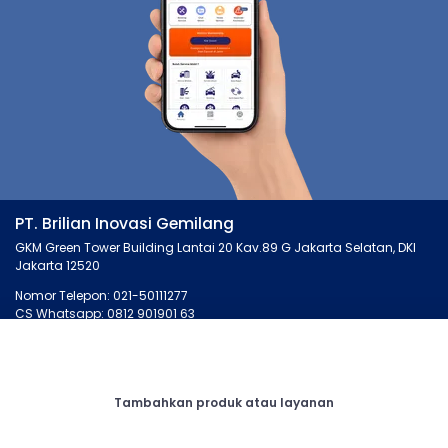
PT. Brilian Inovasi Gemilang
GKM Green Tower Building Lantai 20 Kav.89 G Jakarta Selatan, DKI
Jakarta 12520
Nomor Telepon: 021-50111277
CS Whatsapp: 0812 901901 63
MONTIRO.ID
LAINNYA
Tentang Kami
Artikel
Tambahkan produk atau layanan
Kontak Kami
Cari Bengkel
Syarat dan Ketentuan
Membership