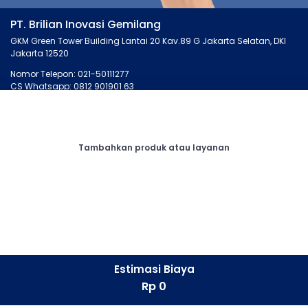
PT. Brilian Inovasi Gemilang
GKM Green Tower Building Lantai 20 Kav.89 G Jakarta Selatan, DKI
Jakarta 12520
Nomor Telepon: 021-50111277
CS Whatsapp: 0812 901901 63
MONTIRO.ID
LAINNYA
Tentang Kami
Artikel
Tambahkan produk atau layanan
Kontak Kami
Cari Bengkel
Syarat dan Ketentuan
Membership
Privasi
Otopedia
Corporate
Tanya Montir
CONNECT
Facebook
Estimasi Biaya
Instagram
Rp 0
LinkedIn
Whatsapp