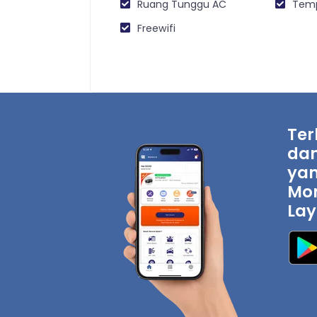
Ruang Tunggu AC
Temp
Freewifi
Ter
dan
yan
Mon
Lay