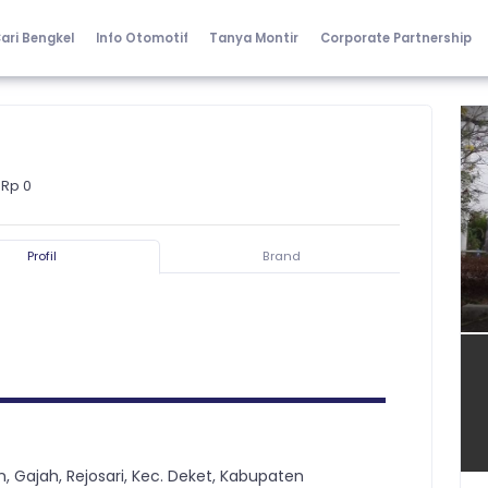
ari Bengkel
Info Otomotif
Tanya Montir
Corporate Partnership
 Rp 0
Profil
Brand
, Gajah, Rejosari, Kec. Deket, Kabupaten