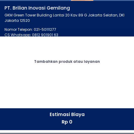
PT. Brilian Inovasi Gemilang
GKM Green Tower Building Lantai 20 Kav.89 G Jakarta Selatan, DKI
Jakarta 12520
Nomor Telepon: 021-50111277
CS Whatsapp: 0812 901901 63
MONTIRO.ID
LAINNYA
Tentang Kami
Artikel
Tambahkan produk atau layanan
Kontak Kami
Cari Bengkel
Syarat dan Ketentuan
Membership
Privasi
Otopedia
Corporate
Tanya Montir
CONNECT
Facebook
Estimasi Biaya
Instagram
Rp 0
LinkedIn
Whatsapp