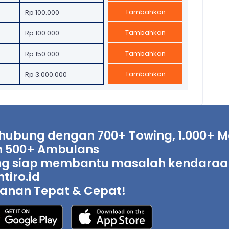
Tambahkan
Rp 100.000
Tambahkan
Rp 100.000
Tambahkan
Rp 150.000
Tambahkan
Rp 3.000.000
hubung dengan 700+ Towing, 1.000+ Mo
 500+ Ambulans
g siap membantu masalah kendaraan 
tiro.id
anan Tepat & Cepat!