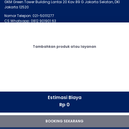
GKM Green Tower Building Lantai 20 Kav.89 G Jakarta Selatan, DKI
Jakarta 12520
Nomor Telepon: 021-50111277
CS Whatsapp: 0812 901901 63
MONTIRO.ID
LAINNYA
Tentang Kami
Artikel
Tambahkan produk atau layanan
Kontak Kami
Cari Bengkel
Syarat dan Ketentuan
Membership
Privasi
Otopedia
Corporate
Tanya Montir
CONNECT
Facebook
Estimasi Biaya
Instagram
Rp 0
LinkedIn
Whatsapp
Youtube
BOOKING SEKARANG