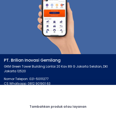
PT. Brilian Inovasi Gemilang
GKM Green Tower Building Lantai 20 Kav.89 G Jakarta Selatan, DKI
Jakarta 12520
Nomor Telepon: 021-50111277
CS Whatsapp: 0812 901901 63
MONTIRO.ID
LAINNYA
Tentang Kami
Artikel
Tambahkan produk atau layanan
Kontak Kami
Cari Bengkel
Syarat dan Ketentuan
Membership