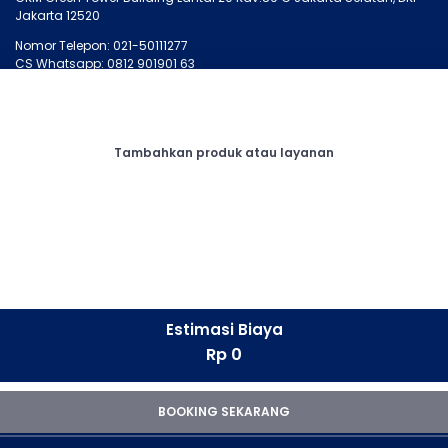
Jakarta 12520
Nomor Telepon: 021-50111277
CS Whatsapp: 0812 901901 63
MONTIRO.ID
LAINNYA
Tentang Kami
Artikel
Tambahkan produk atau layanan
Kontak Kami
Cari Bengkel
Syarat dan Ketentuan
Membership
Privasi
Otopedia
Corporate
Tanya Montir
CONNECT
Facebook
Estimasi Biaya
Instagram
Rp 0
LinkedIn
Whatsapp
Youtube
BOOKING SEKARANG