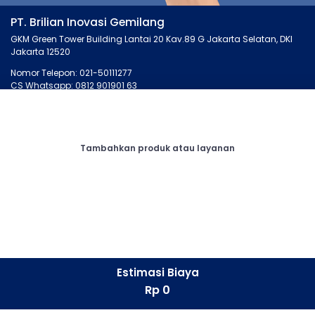
PT. Brilian Inovasi Gemilang
GKM Green Tower Building Lantai 20 Kav.89 G Jakarta Selatan, DKI
Jakarta 12520
Nomor Telepon: 021-50111277
CS Whatsapp: 0812 901901 63
MONTIRO.ID
LAINNYA
Tentang Kami
Artikel
Tambahkan produk atau layanan
Kontak Kami
Cari Bengkel
Syarat dan Ketentuan
Membership
Privasi
Otopedia
Corporate
Tanya Montir
CONNECT
Facebook
Estimasi Biaya
Instagram
Rp 0
LinkedIn
Whatsapp