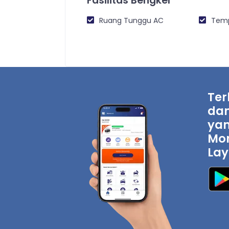
Fasilitas Bengkel
Ruang Tunggu AC
Temp
Ter
dan
yan
Mon
Lay