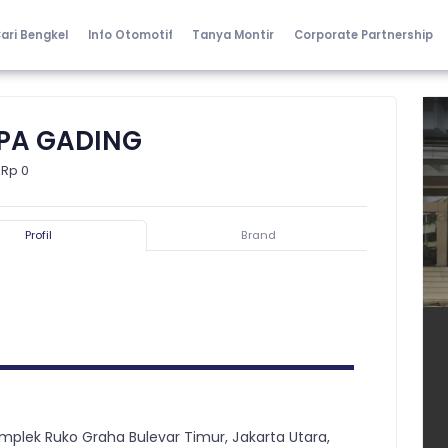
ari Bengkel
Info Otomotif
Tanya Montir
Corporate Partnership
APA GADING
 Rp 0
Profil
Brand
Komplek Ruko Graha Bulevar Timur, Jakarta Utara,