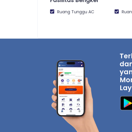
Fasilitas Bengkel
Ruang Tunggu AC
Ruan
Ter
dan
yan
Mon
Lay