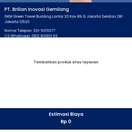
PT. Brilian Inovasi Gemilang
GKM Green Tower Building Lantai 20 Kav.89 G Jakarta Selatan, DKI
Jakarta 12520
Nomor Telepon: 021-50111277
CS Whatsapp: 0812 901901 63
MONTIRO.ID
LAINNYA
Tentang Kami
Artikel
Tambahkan produk atau layanan
Kontak Kami
Cari Bengkel
Syarat dan Ketentuan
Membership
Privasi
Otopedia
Corporate
Tanya Montir
CONNECT
Facebook
Estimasi Biaya
Instagram
Rp 0
LinkedIn
Whatsapp