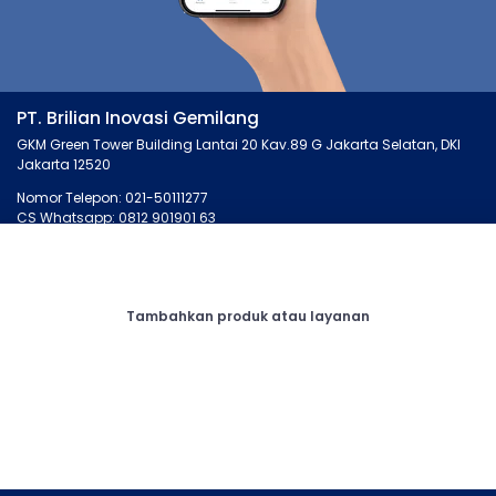
PT. Brilian Inovasi Gemilang
GKM Green Tower Building Lantai 20 Kav.89 G Jakarta Selatan, DKI
Jakarta 12520
Nomor Telepon: 021-50111277
CS Whatsapp: 0812 901901 63
MONTIRO.ID
LAINNYA
Tentang Kami
Artikel
Tambahkan produk atau layanan
Kontak Kami
Cari Bengkel
Syarat dan Ketentuan
Membership
Privasi
Otopedia
Corporate
Tanya Montir
CONNECT
Facebook