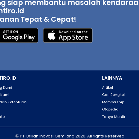
g siap membantu masalah kendaraan 
tiro.id
anan Tepat & Cepat!
IRO.ID
LAINNYA
g Kami
Artikel
 Kami
Cari Bengkel
 dan Ketentuan
Membership
Otopedia
ate
Tanya Montir
©
PT. Brilian Inovasi Gemilang 2026. All rights Reserved