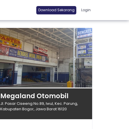
Download Sekarang
Login
Megaland Otomobil
Jl. Pasar Ciseeng No.89, Iwul, Kec. Parung,
Kabupaten Bogor, Jawa Barat 16120