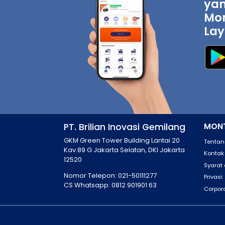
yan
Mon
Lay
PT. Brilian Inovasi Gemilang
MONT
GKM Green Tower Building Lantai 20
Tentan
Kav.89 G Jakarta Selatan, DKI Jakarta
Kontak
12520
Syarat
Nomor Telepon: 021-50111277
Privasi
CS Whatsapp: 0812 901901 63
Corpor