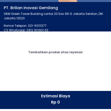
PT. Brilian Inovasi Gemilang
GKM Green Tower Building Lantai 20 Kav.89 G Jakarta Selatan, DKI
Jakarta 12520
Nomor Telepon: 021-50111277
CS Whatsapp: 0812 901901 63
MONTIRO.ID
LAINNYA
Tentang Kami
Artikel
Tambahkan produk atau layanan
Kontak Kami
Cari Bengkel
Syarat dan Ketentuan
Membership
Privasi
Otopedia
Corporate
Tanya Montir
CONNECT
Facebook
Estimasi Biaya
Instagram
Rp 0
LinkedIn
Whatsapp