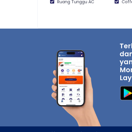
Ruang Tunggu AC
Coff
Ter
dan
yan
Mon
Lay