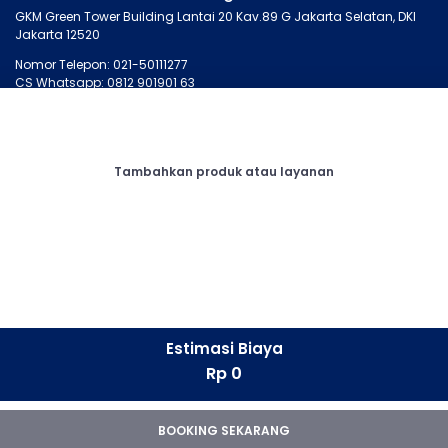
GKM Green Tower Building Lantai 20 Kav.89 G Jakarta Selatan, DKI
Jakarta 12520
Nomor Telepon: 021-50111277
CS Whatsapp: 0812 901901 63
MONTIRO.ID
LAINNYA
Tentang Kami
Artikel
Tambahkan produk atau layanan
Kontak Kami
Cari Bengkel
Syarat dan Ketentuan
Membership
Privasi
Otopedia
Corporate
Tanya Montir
CONNECT
Facebook
Estimasi Biaya
Instagram
Rp 0
LinkedIn
Whatsapp
Youtube
BOOKING SEKARANG