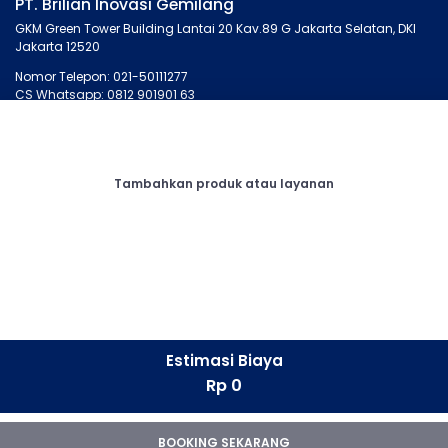
PT. Brilian Inovasi Gemilang
GKM Green Tower Building Lantai 20 Kav.89 G Jakarta Selatan, DKI
Jakarta 12520
Nomor Telepon: 021-50111277
CS Whatsapp: 0812 901901 63
MONTIRO.ID
LAINNYA
Tentang Kami
Artikel
Tambahkan produk atau layanan
Kontak Kami
Cari Bengkel
Syarat dan Ketentuan
Membership
Privasi
Otopedia
Corporate
Tanya Montir
CONNECT
Facebook
Estimasi Biaya
Instagram
Rp 0
LinkedIn
Whatsapp
Youtube
BOOKING SEKARANG