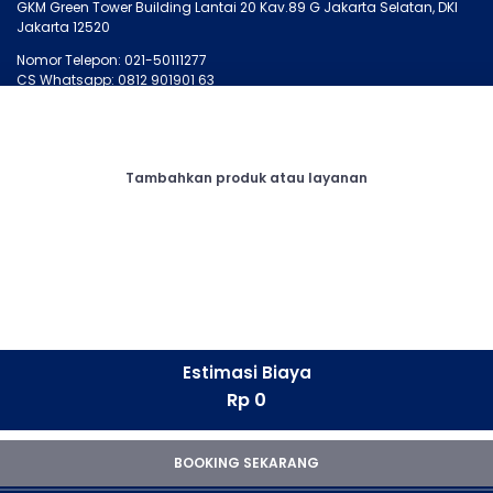
GKM Green Tower Building Lantai 20 Kav.89 G Jakarta Selatan, DKI
Jakarta 12520
Nomor Telepon: 021-50111277
CS Whatsapp: 0812 901901 63
MONTIRO.ID
LAINNYA
Tentang Kami
Artikel
Tambahkan produk atau layanan
Kontak Kami
Cari Bengkel
Syarat dan Ketentuan
Membership
Privasi
Otopedia
Corporate
Tanya Montir
CONNECT
Facebook
Estimasi Biaya
Instagram
Rp 0
LinkedIn
Whatsapp
Youtube
BOOKING SEKARANG