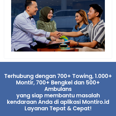
Terhubung dengan 700+ Towing, 1.000+
Montir, 700+ Bengkel dan 500+
Ambulans
yang siap membantu masalah
kendaraan Anda di aplikasi Montiro.id
Layanan Tepat & Cepat!