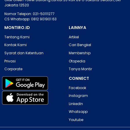
Jakarta 12520
Nomor Telepon: 021-50111277
CS Whatsapp: 0812 901901 63
MONTIRO.ID
LAINNYA
Tentang Kami
Artikel
Kontak Kami
Cari Bengkel
Syarat dan Ketentuan
Membership
Privasi
Otopedia
Corporate
Tanya Montir
CONNECT
Facebook
Instagram
LinkedIn
Whatsapp
Youtube